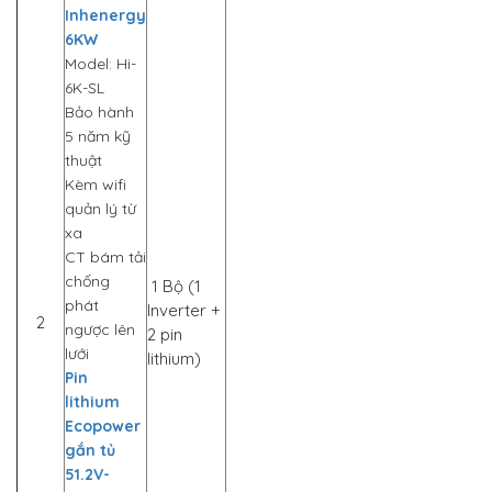
Inhenergy
6KW
Model: Hi-
6K-SL
Bảo hành
5 năm kỹ
thuật
Kèm wifi
quản lý từ
xa
CT bám tải
chống
1 Bộ (1
phát
Inverter +
2
ngược lên
2 pin
lưới
lithium)
Pin
lithium
Ecopower
gắn tủ
51.2V-