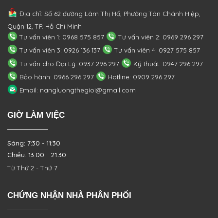
Địa chỉ: Số 62 đường Lâm Thị Hố, Phường
Tân Chánh Hiệp,
Quận 12, TP. Hồ Chí Minh
Tư vấn viên 1: 0968 575 857
Tư vấn viên 2: 0969 296 297
Tư vấn viên 3: 0926 136 137
Tư vấn viên 4: 0927 575 857
Tư vấn cho Đại Lý: 0937 296 297
Kỹ thuật: 0947 296 297
Bảo hành: 0966 296 297
Hotline: 0909 296 297
Email: nangluongthegioi@gmail.com
GIỜ LÀM VIỆC
Sáng: 7:30 - 11:30
Chiều: 13:00 - 21:30
Từ Thứ 2 - Thứ 7
CHỨNG NHẬN NHÀ PHÂN PHỐI