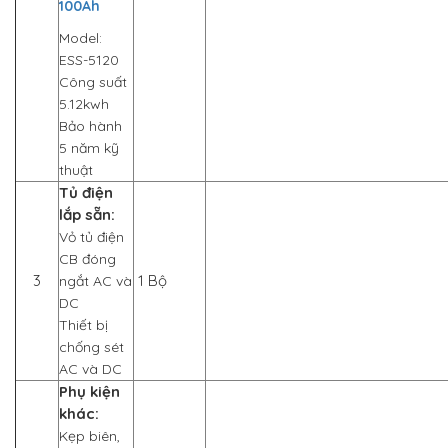
100Ah
Model:
ESS-5120
Công suất
5.12kwh
Bảo hành
5 năm kỹ
thuật
Tủ điện
lắp sẵn:
Vỏ tủ điện
CB đóng
3
1 Bộ
ngắt AC và
DC
Thiết bị
chống sét
AC và DC
Phụ kiện
khác:
Kẹp biên,