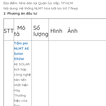
Địa điểm: Nhà dân tại Quận Gò Vấp, TP.HCM
Nội dung: Hệ thống NLMT hòa lưới lưu trữ 7.7kwp
2. Phương án đầu tư:
Mô
Số
STT
Hình Ảnh
tả
lượng
Tấm pin
NLMT AE
Solar
550W
AE SOLAR
tích hợp
công nghệ
tiên tiến
nhất hiện
nay
Thương
hiệu của
Đức