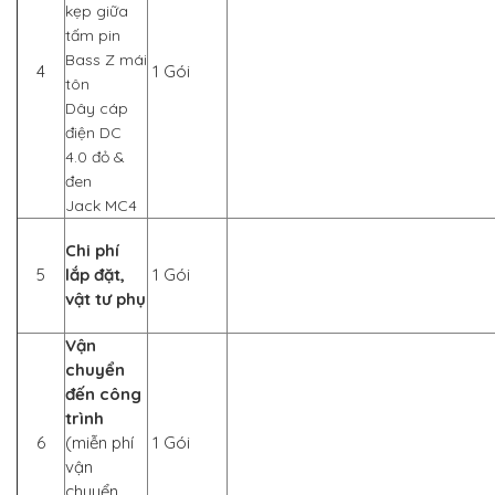
kẹp giữa
tấm pin
Bass Z mái
4
1 Gói
tôn
Dây cáp
điện DC
4.0 đỏ &
đen
Jack MC4
Chi phí
5
lắp đặt,
1 Gói
vật tư phụ
Vận
chuyển
đến công
trình
6
(miễn phí
1 Gói
vận
chuyển