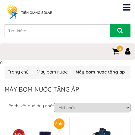
0
0
Trang chủ
Máy bơm nước
Máy bơm nước tăng áp
MÁY BƠM NƯỚC TĂNG ÁP
Hiển thị kết quả duy nhất
Sale