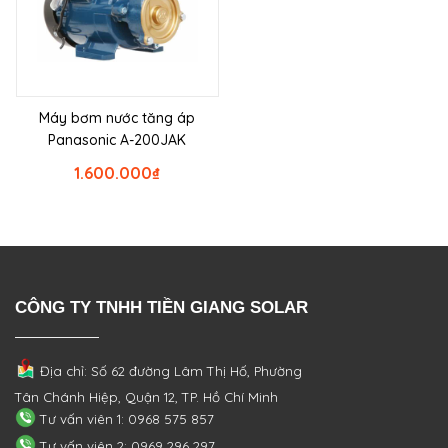
Máy bơm nước tăng áp
Panasonic A-200JAK
1.600.000
₫
CÔNG TY TNHH TIỀN GIANG SOLAR
Địa chỉ: Số 62 đường Lâm Thị Hố, Phường
Tân Chánh Hiệp, Quận 12, TP. Hồ Chí Minh
Tư vấn viên 1: 0968 575 857
Tư vấn viên 2: 0969 296 297