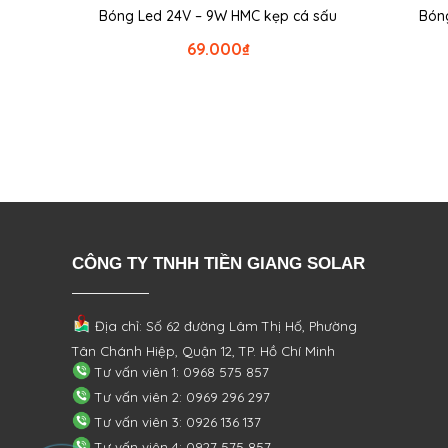
Bóng Led 24V – 9W HMC kẹp cá sấu
Bóng
69.000
₫
CÔNG TY TNHH TIỀN GIANG SOLAR
Địa chỉ: Số 62 đường Lâm Thị Hố, Phường
Tân Chánh Hiệp, Quận 12, TP. Hồ Chí Minh
Tư vấn viên 1: 0968 575 857
Tư vấn viên 2: 0969 296 297
Tư vấn viên 3: 0926 136 137
Tư vấn viên 4: 0927 575 857