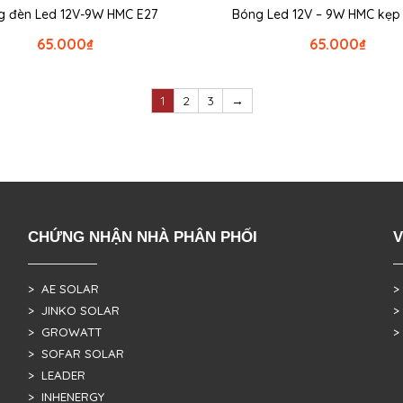
 đèn Led 12V-9W HMC E27
Bóng Led 12V – 9W HMC kẹp c
65.000
₫
65.000
₫
1
2
3
→
CHỨNG NHẬN NHÀ PHÂN PHỐI
V
> AE SOLAR
>
> JINKO SOLAR
>
> GROWATT
>
> SOFAR SOLAR
> LEADER
> INHENERGY