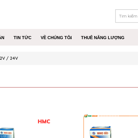
ÁN
TIN TỨC
VỀ CHÚNG TÔI
THUÊ NĂNG LƯỢNG
12V / 24V