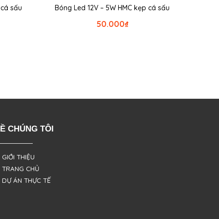
á sấu
Bóng Led 12V – 5W HMC kẹp cá sấu
50.000
₫
Ề CHÚNG TÔI
 GIỚI THIỆU
 TRANG CHỦ
 DỰ ÁN THỰC TẾ