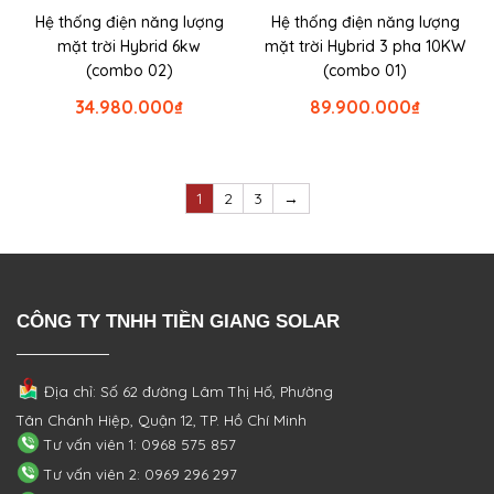
Hệ thống điện năng lượng
Hệ thống điện năng lượng
mặt trời Hybrid 6kw
mặt trời Hybrid 3 pha 10KW
(combo 02)
(combo 01)
34.980.000
₫
89.900.000
₫
1
2
3
→
CÔNG TY TNHH TIỀN GIANG SOLAR
Địa chỉ: Số 62 đường Lâm Thị Hố, Phường
Tân Chánh Hiệp, Quận 12, TP. Hồ Chí Minh
Tư vấn viên 1: 0968 575 857
Tư vấn viên 2: 0969 296 297