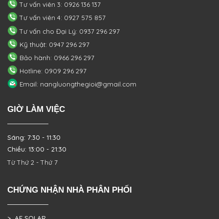
Tư vấn viên 3: 0926 136 137
Tư vấn viên 4: 0927 575 857
Tư vấn cho Đại Lý: 0937 296 297
Kỹ thuật: 0947 296 297
Bảo hành: 0966 296 297
Hotline: 0909 296 297
Email: nangluongthegioi@gmail.com
GIỜ LÀM VIỆC
Sáng: 7:30 - 11:30
Chiều: 13:00 - 21:30
Từ Thứ 2 - Thứ 7
CHỨNG NHẬN NHÀ PHÂN PHỐI
> AE SOLAR