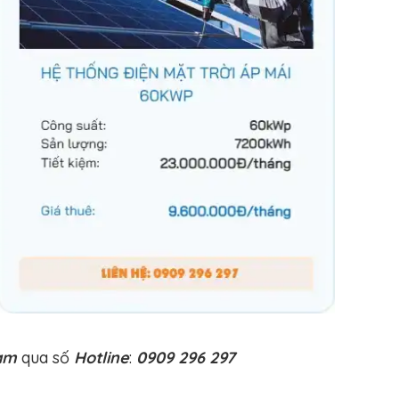
àm
qua số
Hotline
:
0909 296 297