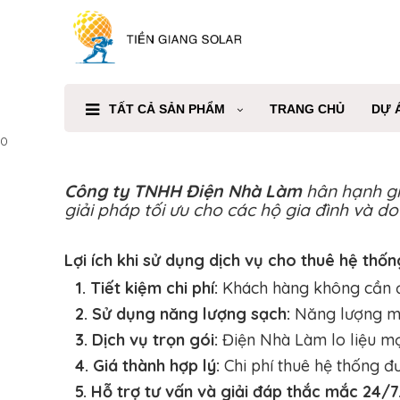
TẤT CẢ SẢN PHẨM
TRANG CHỦ
DỰ 
0
Công ty TNHH Điện Nhà Làm
hân hạnh gi
giải pháp tối ưu cho các hộ gia đình và
Lợi ích khi sử dụng dịch vụ cho thuê hệ thố
1. Tiết kiệm chi phí:
Khách hàng không cần đầ
2. Sử dụng năng lượng sạch:
Năng lượng mặt
3. Dịch vụ trọn gói:
Điện Nhà Làm lo liệu mọi
4. Giá thành hợp lý:
Chi phí thuê hệ thống đư
5. Hỗ trợ tư vấn và giải đáp thắc mắc 24/7