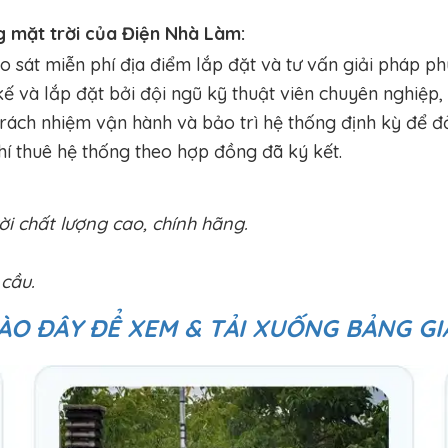
g mặt trời của Điện Nhà Làm:
sát miễn phí địa điểm lắp đặt và tư vấn giải pháp ph
ế và lắp đặt bởi đội ngũ kỹ thuật viên chuyên nghiệp,
rách nhiệm vận hành và bảo trì hệ thống định kỳ để 
í thuê hệ thống theo hợp đồng đã ký kết.
i chất lượng cao, chính hãng.
 cầu.
ÀO ĐÂY ĐỂ XEM & TẢI XUỐNG BẢNG GI