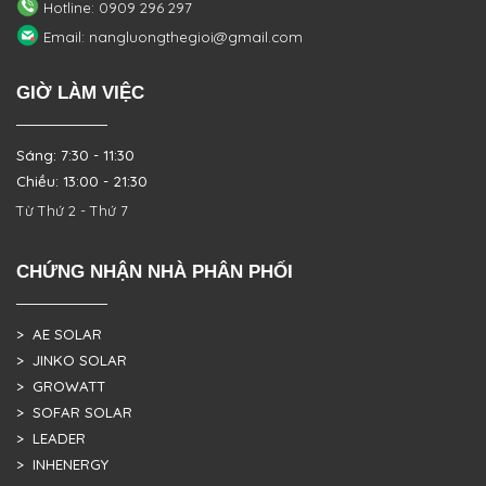
Hotline: 0909 296 297
Email: nangluongthegioi@gmail.com
GIỜ LÀM VIỆC
Sáng: 7:30 - 11:30
Chiều: 13:00 - 21:30
Từ Thứ 2 - Thứ 7
CHỨNG NHẬN NHÀ PHÂN PHỐI
> AE SOLAR
> JINKO SOLAR
> GROWATT
> SOFAR SOLAR
> LEADER
> INHENERGY