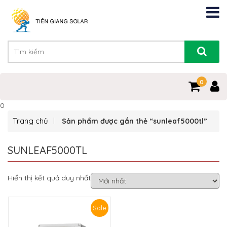
0
0
Trang chủ
Sản phẩm được gắn thẻ “sunleaf5000tl”
SUNLEAF5000TL
Hiển thị kết quả duy nhất
Sale