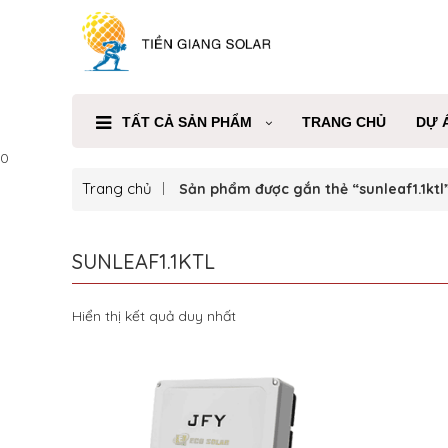
TẤT CẢ SẢN PHẨM
TRANG CHỦ
DỰ 
0
Trang chủ
Sản phẩm được gắn thẻ “sunleaf1.1ktl
SUNLEAF1.1KTL
Hiển thị kết quả duy nhất