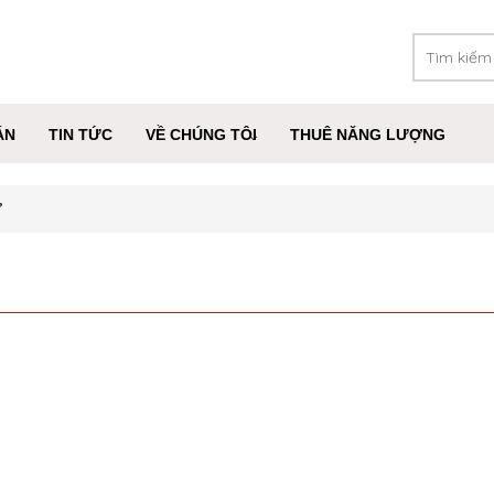
ÁN
TIN TỨC
VỀ CHÚNG TÔI
THUÊ NĂNG LƯỢNG
”