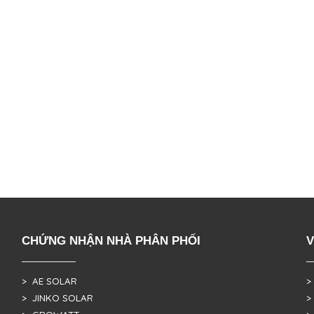
CHỨNG NHẬN NHÀ PHÂN PHỐI
V
> AE SOLAR
>
> JINKO SOLAR
>