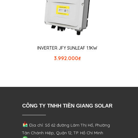
INVERTER JFY SUNLEAF 1.1KW
3.992.000
₫
CÔNG TY TNHH TIỀN GIANG SOLAR
Địa chỉ: Số 62 đường Lâm Thị Hố, Phường
Tân Chánh Hiệp, Quận 12, TP. Hồ Chí Minh