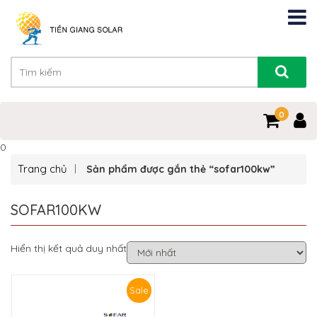
0
0
Trang chủ
Sản phẩm được gắn thẻ “sofar100kw”
SOFAR100KW
Hiển thị kết quả duy nhất
Sale