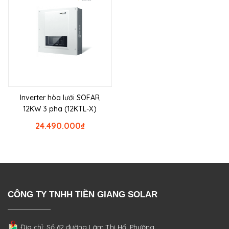
Inverter hòa lưới SOFAR
12KW 3 pha (12KTL-X)
24.490.000
₫
CÔNG TY TNHH TIỀN GIANG SOLAR
Địa chỉ: Số 62 đường Lâm Thị Hố, Phường