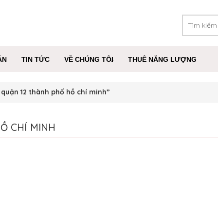
ÁN
TIN TỨC
VỀ CHÚNG TÔI
THUÊ NĂNG LƯỢNG
 quận 12 thành phố hồ chí minh”
Ồ CHÍ MINH