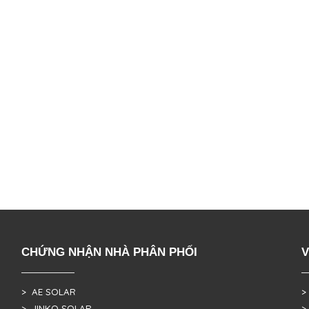
CHỨNG NHẬN NHÀ PHÂN PHỐI
V
> AE SOLAR
>
> JINKO SOLAR
>