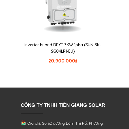
Inverter hybrid DEYE 3KW 1pha (SUN-3K-
SG04LP1-EU)
20.900.000
₫
CÔNG TY TNHH TIỀN GIANG SOLAR
Địa chỉ: Số 62 đường Lâm Thị Hố, Phường