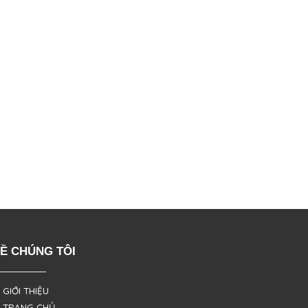
Ề CHÚNG TÔI
 GIỚI THIỆU
 TRANG CHỦ