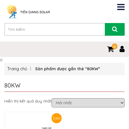
0
0
Trang chủ
Sản phẩm được gắn thẻ “80KW”
80KW
Hiển thị kết quả duy nhất
Sale