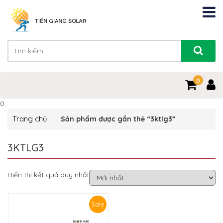
0
0
Trang chủ
Sản phẩm được gắn thẻ “3ktlg3”
3KTLG3
Hiển thị kết quả duy nhất
Sale